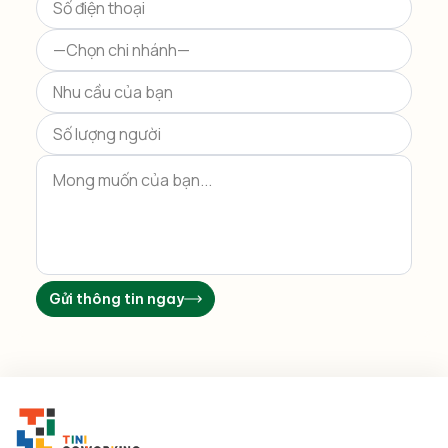
field
empty.
Gửi thông tin ngay