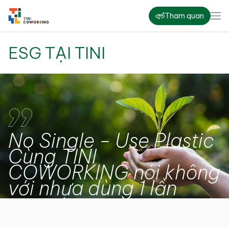
Tham quan
ESG TẠI TINI
No Single - Use Plastic
Cùng TINI
COWORKING nói không
với nhựa dùng 1 lần