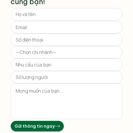
cùng bạn!
Please
leave
this
field
empty.
Gửi thông tin ngay