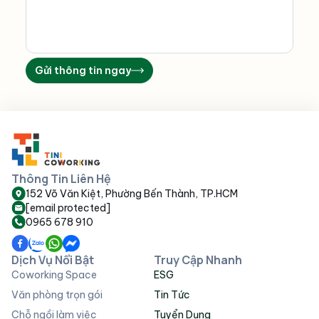
Gửi thông tin ngay
Thông Tin Liên Hệ
152 Võ Văn Kiệt, Phường Bến Thành, TP.HCM
Quy trình đặt dịch vụ thuê địa điểm sự
[email protected]
kiện ngoài trời tại TINI COWORKING
0965 678 910
Tiếp nhận thông tin và yêu cầu cụ thể từ khách
Dịch Vụ Nổi Bật
Truy Cập Nhanh
hàng về số lượng khách, loại hình sự kiện, thời gian
Coworking Space
ESG
tổ chức và ngân sách dự kiến.
Văn phòng trọn gói
Tin Tức
Tư vấn chi tiết giải pháp cho thuê địa điểm sự kiện,
thiết kế layout phù hợp cùng ý tưởng trang trí độc
Chỗ ngồi làm việc
Tuyển Dụng