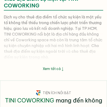
COWORKING
Dịch vụ cho thuê địa điểm tổ chức sự kiện là một yếu
tố không thể thiếu trong chiến lược phát triển thương
hiệu, giao lưu và kết nối doanh nghiệp. Tại TP.HCM,
TINI COWORKING nổi bật là địa chỉ hàng đầu không
chỉ về Coworking space mà còn là trung tâm tổ chức
sự kiện chuyên nghiệp với hai mô hình linh hoạt:
Cho
thuê địa điểm sự kiện ngoài trời
và
cho thuê địa
điểm sự kiện trong nhà.
Với lợi thế về vị trí trung tâm, dịch vụ cho thuê địa
Xem tất cả
điểm sự kiện được đầu tư bài bản, tiện ích đầy đủ
cùng đội ngũ hỗ trợ sự kiện chuyên nghiệp, TINI
COWORKING giúp mọi ý tưởng sự kiện của khách
hàng trở nên dễ dàng hiện thực hóa, đột phá và thành
TIỆN ÍCH NỔI BẬT
công ngoài mong đợi.
TINI COWORKING
mang đến không