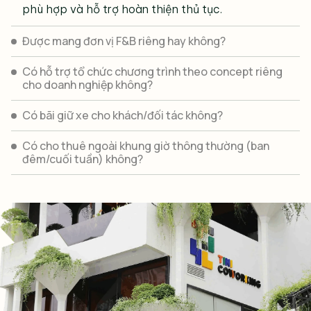
phù hợp và hỗ trợ hoàn thiện thủ tục.
Được mang đơn vị F&B riêng hay không?
Có hỗ trợ tổ chức chương trình theo concept riêng
cho doanh nghiệp không?
Có bãi giữ xe cho khách/đối tác không?
Có cho thuê ngoài khung giờ thông thường (ban
Cơ sở vật chất và dịch vụ đi kèm
đêm/cuối tuần) không?
TINI COWORKING cung cấp đa dạng trang thiết bị và
dịch vụ hỗ trợ nhằm đảm bảo cho thuê địa điểm sự
kiện ngoài trời diễn ra suôn sẻ và chuyên nghiệp:
Thiết bị tiêu chuẩn
: bộ bàn ghế thoải mái, mái che
chất lượng, backdrop trang trí bắt mắt, hệ thống
âm thanh chất lượng cao, ánh sáng đa dạng và
máy chiếu hiện đại.
Mạng
wifi tốc độ cao, ổn định
đáp ứng nhu cầu