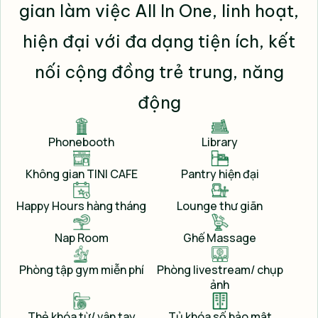
gian làm việc All In One, linh hoạt,
hiện đại với đa dạng tiện ích, kết
nối cộng đồng trẻ trung, năng
động
Phonebooth
Library
Không gian TINI CAFE
Pantry hiện đại
Cho thuê địa điểm tổ chức sự kiện
Happy Hours hàng tháng
Lounge thư giãn
ngoài trời tại TINI COWORKING
Nap Room
Ghế Massage
Ưu điểm vượt trội của không gian ngoài
Phòng tập gym miễn phí
Phòng livestream/ chụp
ảnh
trời
Cho thuê địa điểm sự kiện ngoài trời tại TINI
Thẻ khóa từ/ vân tay
Tủ khóa số bảo mật