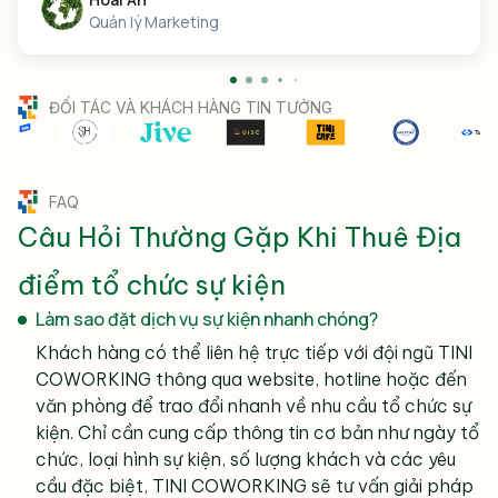
hiện sự trang trọng và ý nghĩa, đồng thời tận dụng
Quản lý Marketing
tối đa phong cách mở, gần gũi thiên nhiên, tạo ấn
tượng khó quên cho khách mời.
Ra mắt sản phẩm hoặc sinh nhật doanh nghiệp
ĐỐI TÁC VÀ KHÁCH HÀNG TIN TƯỞNG
với không gian linh hoạt dễ dàng thiết kế theo
concept độc đáo, thu hút sự quan tâm và phản hồi
tích cực từ cộng đồng khách hàng.
Sự kiện cộng đồng, workshop, talkshow ngoài
FAQ
trời
là hình thức được nhiều startup hoặc nhóm
Câu Hỏi Thường Gặp Khi Thuê Địa
cộng đồng yêu chuộng nhằm tạo sự gần gũi, kết nối
tự nhiên, trao đổi kiến thức hiệu quả.
điểm tổ chức sự kiện
Buổi chiếu phim, trải nghiệm nghệ thuật, tiệc
Làm sao đặt dịch vụ sự kiện nhanh chóng?
tùng ngoài trời
giúp tạo không gian văn hóa
phong phú, kết nối cộng đồng, nâng cao giá trị
Khách hàng có thể liên hệ trực tiếp với đội ngũ TINI
tương tác xã hội.
COWORKING thông qua website, hotline hoặc đến
văn phòng để trao đổi nhanh về nhu cầu tổ chức sự
kiện. Chỉ cần cung cấp thông tin cơ bản như ngày tổ
chức, loại hình sự kiện, số lượng khách và các yêu
cầu đặc biệt, TINI COWORKING sẽ tư vấn giải pháp