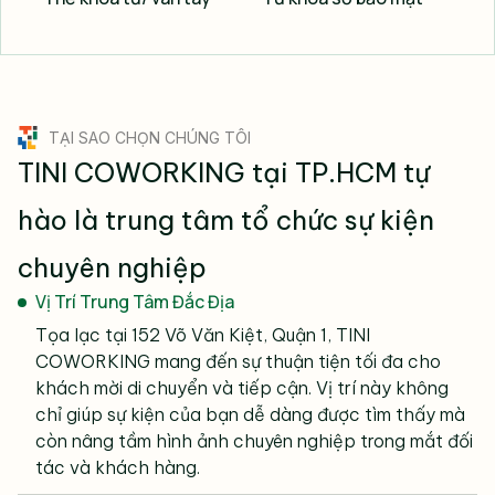
COWORKING mang đến trải nghiệm mở rộng và gần
gũi với thiên nhiên, tạo nên không gian sự kiện thoáng
đãng, thoải mái, giúp các hoạt động sự kiện diễn ra
trọn vẹn và ấn tượng. Đây là điểm cộng lớn so với các
không gian kín, góp phần nâng cao sự hứng khởi, sáng
TẠI SAO CHỌN CHÚNG TÔI
tạo và tương tác giữa các thành viên tham dự.
TINI COWORKING tại TP.HCM tự
Cho thuê địa điểm sự kiện ngoài trời phù hợp cho
hào là trung tâm tổ chức sự kiện
nhiều loại hình sự kiện như
team building sôi động,
workshop đào tạo sáng tạo, tiệc doanh nghiệp
chuyên nghiệp
sang trọng, lễ khai trương trang trọng hay các sự
kiện văn hóa, lễ hội truyền thống mang sắc thái
Vị Trí Trung Tâm Đắc Địa
đặc trưng
.
Tọa lạc tại 152 Võ Văn Kiệt, Quận 1, TINI
COWORKING mang đến sự thuận tiện tối đa cho
khách mời di chuyển và tiếp cận. Vị trí này không
chỉ giúp sự kiện của bạn dễ dàng được tìm thấy mà
còn nâng tầm hình ảnh chuyên nghiệp trong mắt đối
tác và khách hàng.