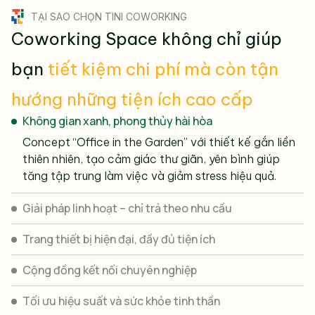
TẠI SAO CHỌN TINI COWORKING
Coworking Space không chỉ giúp
Hạn chế của mô hình văn phòng truyền
bạn
tiết kiệm chi phí mà còn tận
thống
hướng những tiện ích cao cấp
Chi phí đầu tư và vận hành cao:
Chi phí thuê mặt
Không gian xanh, phong thủy hài hòa
bằng, trang bị cơ sở vật chất, bảo trì, nhân sự lễ
tân, an ninh thường làm gánh nặng tăng lên đối với
Concept “Office in the Garden” với thiết kế gắn liền
doanh nghiệp mới hoặc startup.
thiên nhiên, tạo cảm giác thư giãn, yên bình giúp
Thiếu tính linh hoạt:
Văn phòng thuê dài hạn khiến
tăng tập trung làm việc và giảm stress hiệu quả.
doanh nghiệp khó thích nghi nhanh với sự thay đổi
nhân sự hoặc nhu cầu kinh doanh.
Giải pháp linh hoạt – chỉ trả theo nhu cầu
Ít cơ hội kết nối và giao lưu:
Văn phòng riêng biệt,
không có sự tương tác đa dạng với các lĩnh vực,
Trang thiết bị hiện đại, đầy đủ tiện ích
làm giảm tối đa khả năng hợp tác hay tạo ra giá trị
mới từ cộng đồng.
Cộng đồng kết nối chuyên nghiệp
Cho thuê Coworking TPHCM – Trọn vẹn
Tối ưu hiệu suất và sức khỏe tinh thần