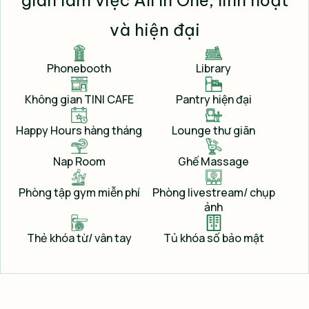
gian làm việc All In One, linh hoạt
việc”, Coworking Office ngày nay đã trở thành một
và hiện đại
hệ sinh thái năng động, kết nối con người, ý tưởng và
cơ hội kinh doanh.
Phonebooth
Library
Không gian TINI CAFE
Pantry hiện đại
Happy Hours hàng tháng
Lounge thư giãn
Nap Room
Ghế Massage
Phòng tập gym miễn phí
Phòng livestream/ chụp
ảnh
Thẻ khóa từ/ vân tay
Tủ khóa số bảo mật