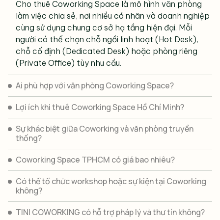
quản lý, và kết nối cộng đồng ngay trong cùng một
Cho thuê Coworking Space là mô hình văn phòng
gói dịch vụ. Đây là bước tiến nâng cấp so với
làm việc chia sẻ, nơi nhiều cá nhân và doanh nghiệp
Coworking Office truyền thống khi chú trọng mạnh
cùng sử dụng chung cơ sở hạ tầng hiện đại. Mỗi
mẽ vào trải nghiệm người dùng và yếu tố phát triển
người có thể chọn chỗ ngồi linh hoạt (Hot Desk),
bền vững.
chỗ cố định (Dedicated Desk) hoặc phòng riêng
(Private Office) tùy nhu cầu.
Khác gì với Working Space?
Ai phù hợp với văn phòng Coworking Space?
Coworking nhấn mạnh yếu tố cộng đồng và kết nối –
nơi những người làm việc tự do, startup hay doanh
Lợi ích khi thuê Coworking Space Hồ Chí Minh?
nghiệp nhỏ có thể gặp gỡ, chia sẻ ý tưởng và hợp tác.
Sự khác biệt giữa Coworking và văn phòng truyền
Working Space đơn giản là không gian làm việc, còn
thống?
Coworking Space là không gian làm việc cộng hưởng,
vừa làm việc, vừa kết nối, vừa truyền cảm hứng.
Coworking Space TPHCM có giá bao nhiêu?
Có thể tổ chức workshop hoặc sự kiện tại Coworking
không?
TINI COWORKING có hỗ trợ pháp lý và thư tín không?