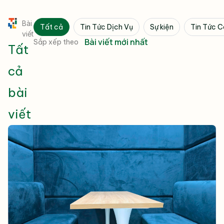
Bài
Tất cả
Tin Tức Dịch Vụ
Sự kiện
Tin Tức 
viết
Sắp xếp theo
Tất
cả
bài
viết