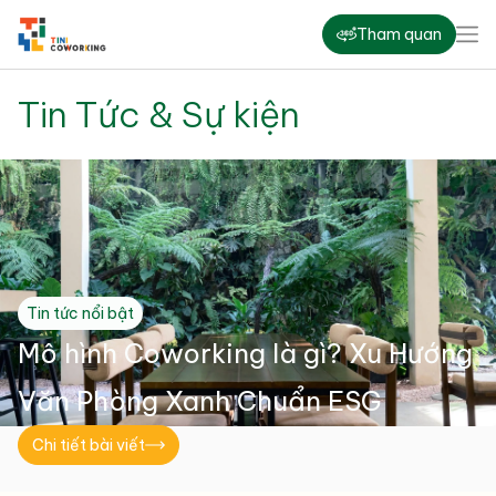
Tham quan
Tin Tức
& Sự kiện
Tin tức nổi bật
Mô hình Coworking là gì? Xu Hướng
Văn Phòng Xanh Chuẩn ESG
Chi tiết bài viết