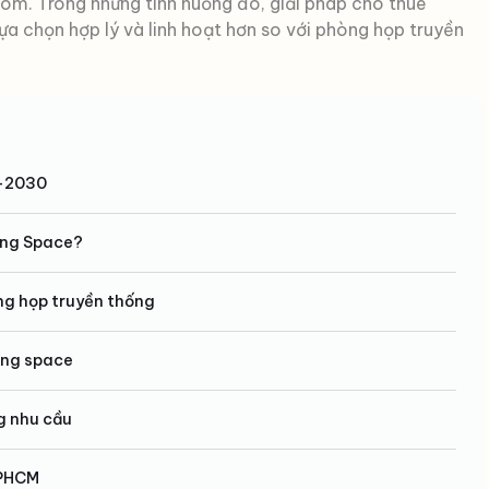
hóm. Trong những tình huống đó, giải pháp cho thuê
a chọn hợp lý và linh hoạt hơn so với phòng họp truyền
5-2030
ing Space?
ng họp truyền thống
king space
g nhu cầu
TPHCM