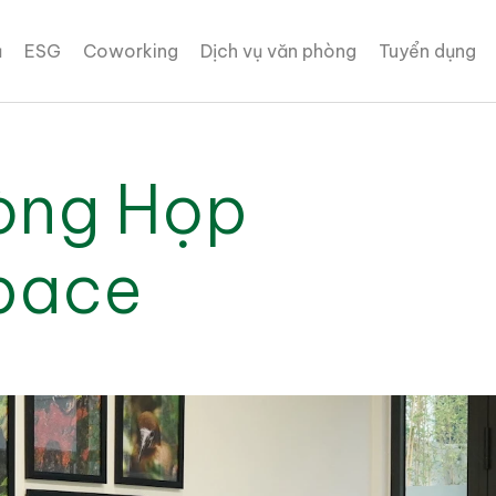
ủ
ESG
Coworking
Dịch vụ văn phòng
Tuyển dụng
òng Họp
pace