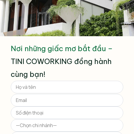
Nơi những giấc mơ bắt đầu –
TINI COWORKING đồng hành
cùng bạn!
Please
leave
this
field
empty.