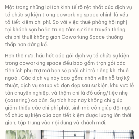
Một trong những lợi ích kinh tế rõ rệt nhất của dịch vụ
tổ chức sự kiện trong coworking space chính là yếu
tố tiết kiệm chi phí. So với việc thuê phòng hội nghị
tại khách sạn hoặc trung tâm sự kiện truyền thống,
chi phí thuê không gian Coworking Space thường
thấp hơn đáng kể.
Hơn thế nữa, hầu hết các gói dịch vụ tổ chức sự kiện
trong coworking space đều bao gồm trọn gói các
tiện ích phụ trợ mà bạn sẽ phải chi trả riêng khi thuê
ngoài. Các dịch vụ này bao gồm: nhân viên hỗ trợ kỹ
thuật, dịch vụ setup và dọn dẹp sau sự kiện, khu vực lễ
tân chuyên nghiệp, và thậm chí là đồ uống/tiệc nhẹ
(catering) cơ bản. Sự tích hợp này không chỉ giúp
giảm thiểu các chi phí phát sinh mà còn giúp đội ngũ
tổ chức sự kiện của bạn tiết kiệm được lượng lớn thời
gian, tập trung vào nội dung và khách mời.