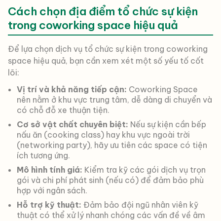
Cách chọn địa điểm tổ chức sự kiện
trong coworking space hiệu quả
Để lựa chọn dịch vụ tổ chức sự kiện trong coworking
space hiệu quả, bạn cần xem xét một số yếu tố cốt
lõi:
Vị trí và khả năng tiếp cận:
Coworking Space
nên nằm ở khu vực trung tâm, dễ dàng di chuyển và
có chỗ đỗ xe thuận tiện.
Cơ sở vật chất chuyên biệt:
Nếu sự kiện cần bếp
nấu ăn (cooking class) hay khu vực ngoài trời
(networking party), hãy ưu tiên các space có tiện
ích tương ứng.
Mô hình tính giá:
Kiểm tra kỹ các gói dịch vụ trọn
gói và chi phí phát sinh (nếu có) để đảm bảo phù
hợp với ngân sách.
Hỗ trợ kỹ thuật:
Đảm bảo đội ngũ nhân viên kỹ
thuật có thể xử lý nhanh chóng các vấn đề về âm