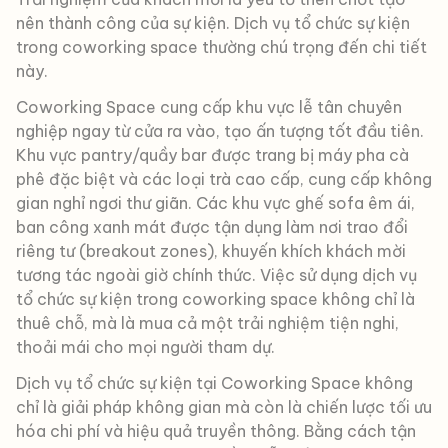
nên thành công của sự kiện. Dịch vụ tổ chức sự kiện
trong coworking space thường chú trọng đến chi tiết
này.
Coworking Space cung cấp khu vực lễ tân chuyên
nghiệp ngay từ cửa ra vào, tạo ấn tượng tốt đầu tiên.
Khu vực pantry/quầy bar được trang bị máy pha cà
phê đặc biệt và các loại trà cao cấp, cung cấp không
gian nghỉ ngơi thư giãn. Các khu vực ghế sofa êm ái,
ban công xanh mát được tận dụng làm nơi trao đổi
riêng tư (breakout zones), khuyến khích khách mời
tương tác ngoài giờ chính thức. Việc sử dụng dịch vụ
tổ chức sự kiện trong coworking space không chỉ là
thuê chỗ, mà là mua cả một trải nghiệm tiện nghi,
thoải mái cho mọi người tham dự.
Dịch vụ tổ chức sự kiện tại Coworking Space không
chỉ là giải pháp không gian mà còn là chiến lược tối ưu
hóa chi phí và hiệu quả truyền thông. Bằng cách tận