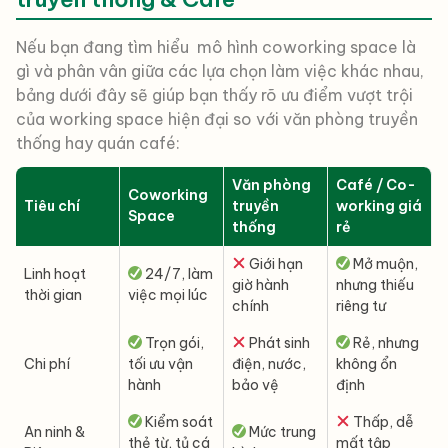
Nếu bạn đang tìm hiểu mô hình coworking space là
gì và phân vân giữa các lựa chọn làm việc khác nhau,
bảng dưới đây sẽ giúp bạn thấy rõ ưu điểm vượt trội
của working space hiện đại so với văn phòng truyền
thống hay quán café:
Văn phòng
Café / Co-
Coworking
Tiêu chí
truyền
working giá
Space
thống
rẻ
Giới hạn
Mở muộn,
Linh hoạt
24/7, làm
giờ hành
nhưng thiếu
thời gian
việc mọi lúc
chính
riêng tư
Trọn gói,
Phát sinh
Rẻ, nhưng
Chi phí
tối ưu vận
điện, nước,
không ổn
hành
bảo vệ
định
Kiểm soát
Thấp, dễ
An ninh &
Mức trung
thẻ từ, tủ cá
mất tập