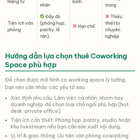
Riêng tư
bình
nhân
trung
Đầy đủ
Thiếu
Tiện ích văn
(phòng họp,
thiết bị
Hạn chế
phòng
pantry, lễ
chuyên
tân)
nghiệp
Hướng dẫn lựa chọn thuê Coworking
Space phù hợp
Để chọn được mô hình co working space lý tưởng,
bạn nên cân nhắc các yếu tố sau:
Xác định nhu cầu: Làm việc cá nhân, nhóm hay
doanh nghiệp để chọn loại chỗ ngồi phù hợp (hot
desk, private office).
Tiện ích cần thiết: Phòng họp, pantry, studio hoặc
khu livestream nếu bạn cần sản xuất nội dung.
Vị trí & giao thông: Ưu tiên văn phòng coworking