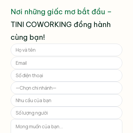
Nơi những giấc mơ bắt đầu –
TINI COWORKING đồng hành
cùng bạn!
Please
leave
this
field
empty.