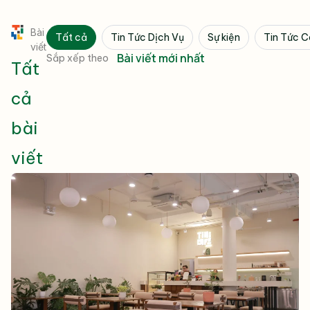
Bài
Tất cả
Tin Tức Dịch Vụ
Sự kiện
Tin Tức 
viết
Sắp xếp theo
Tất
cả
bài
viết