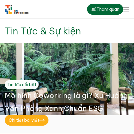
Tham quan
Tin Tức
& Sự kiện
Tin tức nổi bật
Mô hình Coworking là gì? Xu Hướng
Văn Phòng Xanh Chuẩn ESG
Chi tiết bài viết