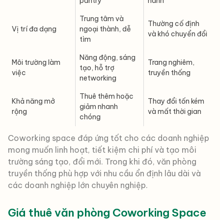
pantry
hành
Trung tâm và
Thường cố định
Vị trí đa dạng
ngoại thành, dễ
và khó chuyển đổi
tìm
Năng động, sáng
Môi trường làm
Trang nghiêm,
tạo, hỗ trợ
việc
truyền thống
networking
Thuê thêm hoặc
Khả năng mở
Thay đổi tốn kém
giảm nhanh
rộng
và mất thời gian
chóng
Coworking space đáp ứng tốt cho các doanh nghiệp
mong muốn linh hoạt, tiết kiệm chi phí và tạo môi
trường sáng tạo, đổi mới. Trong khi đó, văn phòng
truyền thống phù hợp với nhu cầu ổn định lâu dài và
các doanh nghiệp lớn chuyên nghiệp.
Giá thuê văn phòng Coworking Space