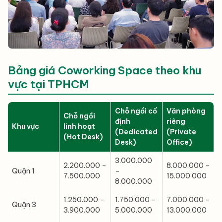
Bảng giá Coworking Space theo khu
vực tại TPHCM
Chỗ ngồi cố
Văn phòng
Chỗ ngồi
định
riêng
Khu vực
linh hoạt
(Dedicated
(Private
(Hot Desk)
Desk)
Office)
3.000.000
2.200.000 –
8.000.000 –
Quận 1
–
7.500.000
15.000.000
8.000.000
1.250.000 –
1.750.000 –
7.000.000 –
Quận 3
3.900.000
5.000.000
13.000.000