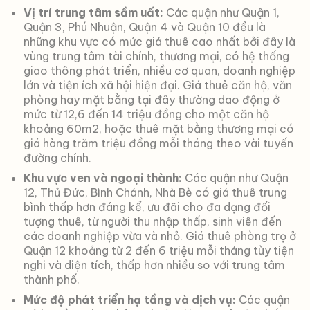
Vị trí trung tâm sầm uất:
Các quận như Quận 1,
Quận 3, Phú Nhuận, Quận 4 và Quận 10 đều là
những khu vực có mức giá thuê cao nhất bởi đây là
vùng trung tâm tài chính, thương mại, có hệ thống
giao thông phát triển, nhiều cơ quan, doanh nghiệp
lớn và tiện ích xã hội hiện đại. Giá thuê căn hộ, văn
phòng hay mặt bằng tại đây thường dao động ở
mức từ 12,6 đến 14 triệu đồng cho một căn hộ
khoảng 60m2, hoặc thuê mặt bằng thương mại có
giá hàng trăm triệu đồng mỗi tháng theo vài tuyến
đường chính.
Khu vực ven và ngoại thành:
Các quận như Quận
12, Thủ Đức, Bình Chánh, Nhà Bè có giá thuê trung
bình thấp hơn đáng kể, ưu đãi cho đa dạng đối
tượng thuê, từ người thu nhập thấp, sinh viên đến
các doanh nghiệp vừa và nhỏ. Giá thuê phòng trọ ở
Quận 12 khoảng từ 2 đến 6 triệu mỗi tháng tùy tiện
nghi và diện tích, thấp hơn nhiều so với trung tâm
thành phố.
Mức độ phát triển hạ tầng và dịch vụ:
Các quận