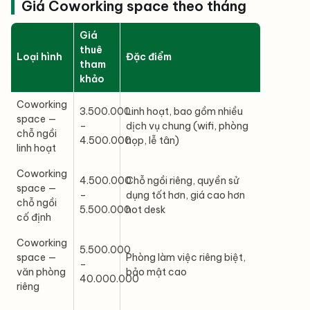
Giá Coworking space theo tháng
Giá
thuê
Loại hình
Đặc điểm
tham
khảo
Coworking
3.500.000
Linh hoạt, bao gồm nhiều
space —
–
dịch vụ chung (wifi, phòng
chỗ ngồi
4.500.000
họp, lễ tân)
linh hoạt
Coworking
4.500.000
Chỗ ngồi riêng, quyền sử
space —
–
dụng tốt hơn, giá cao hơn
chỗ ngồi
5.500.000
hot desk
cố định
Coworking
5.500.000
space —
Phòng làm việc riêng biệt,
–
văn phòng
bảo mật cao
40.000.000
riêng