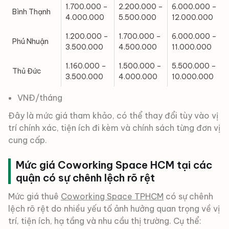
1.700.000 –
2.200.000 –
6.000.000 –
Bình Thạnh
4.000.000
5.500.000
12.000.000
1.200.000 –
1.700.000 –
6.000.000 –
Phú Nhuận
3.500.000
4.500.000
11.000.000
1.160.000 –
1.500.000 –
5.500.000 –
Thủ Đức
3.500.000
4.000.000
10.000.000
VNĐ/tháng
Đây là mức giá tham khảo, có thể thay đổi tùy vào vị
trí chính xác, tiện ích đi kèm và chính sách từng đơn vị
cung cấp.
Mức giá Coworking Space HCM tại các
quận có sự chênh lệch rõ rệt
Mức giá thuê
Coworking Space TPHCM
có sự chênh
lệch rõ rệt do nhiều yếu tố ảnh hưởng quan trọng về vị
trí, tiện ích, hạ tầng và nhu cầu thị trường. Cụ thể: