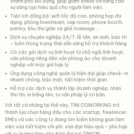
thành phố sôi động, giúp giảm stress và nâng cao
sự sáng tạo hiệu quả cho người làm việc.
Tiện ích đồng bộ: wifi tốc độ cao, phòng họp đa
dạng, phòng livestream, nap room, phone booth,
pantry, khu thư giãn và ghế massage…
Dịch vụ chuyên nghiệp 24/7: lễ tân, an ninh, bảo trì
– luôn trong trạng thái sẵn sàng hỗ trợ khách hàng.
Có các gói dịch vụ linh hoạt từ chỗ ngồi linh hoạt,
văn phòng riêng đến văn phòng ảo cho doanh
nghiệp với mức giá hợp lý.
Ứng dụng công nghệ quản lý hiện đại giúp check-in
nhanh chóng, bảo mật, tiết kiệm thời gian.
Hỗ trợ các dịch vụ thành lập doanh nghiệp, nhận
thư tín, in bảng tên, tư vấn pháp lý cơ bản.
Với tất cả những lợi thế này, TINI COWORKING trở
thành lựa chọn hàng đầu cho các startup, freelancer,
SMEs và các công ty đang tìm kiếm không gian làm
việc vừa tiết kiệm chi phí, vừa đạt hiệu quả – phù hợp
với xu hướng làm việc hiện đại tại TPHCM.