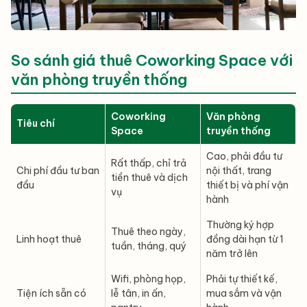
So sánh giá thuê Coworking Space với
văn phòng truyền thống
Coworking
Văn phòng
Tiêu chí
Space
truyền thống
Cao, phải đầu tư
Rất thấp, chỉ trả
Chi phí đầu tư ban
nội thất, trang
tiền thuê và dịch
đầu
thiết bị và phí vận
vụ
hành
Thường ký hợp
Thuê theo ngày,
Linh hoạt thuê
đồng dài hạn từ 1
tuần, tháng, quý
năm trở lên
Wifi, phòng họp,
Phải tự thiết kế,
Tiện ích sẵn có
lễ tân, in ấn,
mua sắm và vận