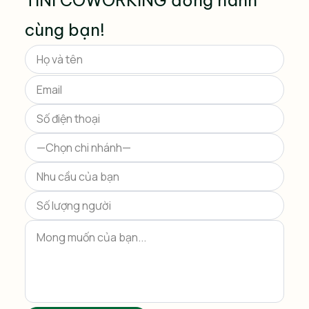
TINI COWORKING đồng hành
cùng bạn!
Please
leave
this
field
empty.