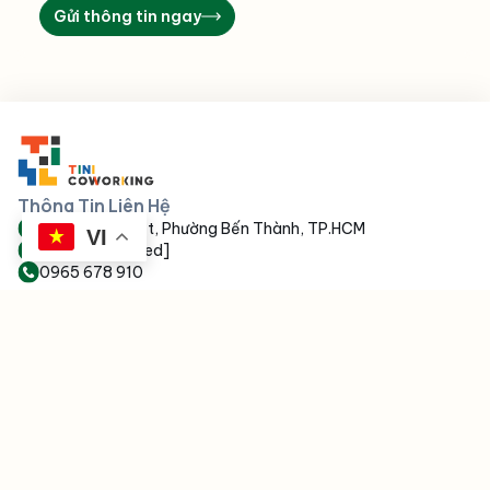
Gửi thông tin ngay
Thông Tin Liên Hệ
152 Võ Văn Kiệt, Phường Bến Thành, TP.HCM
VI
[email protected]
0965 678 910
Dịch Vụ Nổi Bật
Truy Cập Nhanh
Coworking Space
ESG
Văn phòng trọn gói
Tin Tức
Chỗ ngồi làm việc
Tuyển Dụng
Văn phòng ảo
Chính Sách
Không gian sự kiện
Liên Hệ