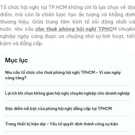
Tổ chức hội nghị tại TP.HCM không chỉ là lựa chọn về địa
Tham quan
điểm, mà còn là chiến lược tạo ấn tượng và khẳng định
thương hiệu. Giữa trung tâm kinh tế sôi động nhất cả
Cho Thuê Phòng Hội Nghị
nước, nhu cầu
cho thuê phòng hội nghị TPHC
M chuyê
nghiệp ngày càng được ưa chuộng nhờ sự linh hoạt, tiết
kiệm và đẳng cấp.
TPHCM – Không Gian
Mục lục
Đẳng Cấp, Chuyên Nghiệp
Nhu cầu tổ chức cho thuê phòng hội nghị TPHCM – Vì sao ngày
càng tăng?
Lợi ích khi chọn không gian hội nghị chuyên nghiệp cho doanh nghiệp
Đặc điểm nổi bật của phòng hội nghị đẳng cấp tại TPHCM
Trang thiết bị hiện đại – Yếu tố quyết định thành công sự kiện