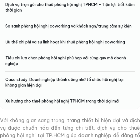
Dịch vụ trọn gói cho thuê phòng hội nghị TPHCM – Tiện lợi, tiết kiệm
thời gian
So sánh phòng hội nghị coworking và khách sạn/trung tâm sự kiện
Ưu thế chi phí và sự linh hoạt khi thuê phòng hội nghị coworking
Cho Thuê Phòng Hội Nghị TPHCM –
Tiêu chí lựa chọn phòng hội nghị phù hợp với từng quy mô doanh
nghiệp
Không Gian Đẳng Cấp, Chuyên
Nghiệp
Case study: Doanh nghiệp thành công nhờ tổ chức hội nghị tại
không gian hiện đại
Nhu cầu tổ chức cho thuê phòng hội
Xu hướng cho thuê phòng hội nghị TPHCM trong thời đại mới
nghị TPHCM – Vì sao ngày càng
tăng?
Với không gian sang trọng, trang thiết bị hiện đại và dịch
vụ được chuẩn hóa đến từng chi tiết, dịch vụ cho thuê
Thành phố Hồ Chí Minh, với vị thế là trung tâm kinh tế,
phòng hội nghị tại TP.HCM giúp doanh nghiệp dễ dàng tổ