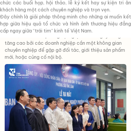
văn hóa và giáo dục hàng đầu của Việt Nam, luôn là
chức các buổi họp, hội thảo, lễ ký kết hay sự kiện tri ân
điểm đến lý tưởng cho các hoạt động kinh doanh,
khách hàng một cách chuyên nghiệp và trọn vẹn.
hợp tác và phát triển. Sự sôi động của thị trường đã
Đây chính là giải pháp thông minh cho những ai muốn kết
thúc đẩy nhu cầu tổ chức các sự kiện doanh nghiệp,
hợp giữa hiệu quả tổ chức và hình ảnh thương hiệu đẳng
đặc biệt là hội nghị, hội thảo, đào tạo và họp báo.
cấp ngay giữa “trái tim” kinh tế Việt Nam.
Nhu cầu cho thuê phòng hội nghị TPHCM ngày càng
tăng cao bởi các doanh nghiệp cần một không gian
chuyên nghiệp để gặp gỡ đối tác, giới thiệu sản phẩm
mới, hoặc củng cố nội bộ.