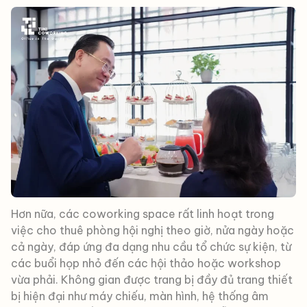
Hơn nữa, các coworking space rất linh hoạt trong
việc cho thuê phòng hội nghị theo giờ, nửa ngày hoặc
cả ngày, đáp ứng đa dạng nhu cầu tổ chức sự kiện, từ
các buổi họp nhỏ đến các hội thảo hoặc workshop
vừa phải. Không gian được trang bị đầy đủ trang thiết
bị hiện đại như máy chiếu, màn hình, hệ thống âm