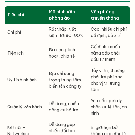
Mô hình Văn
Văn phòng
Tiêu chí
phòng ảo
truyền thống
Rất thấp, tiết
Cao, nhiều chi phí
Chi phí
kiệm tới 80-90%
cố định, bảo trì
Cố định, muốn
Đa dạng, linh
Tiện ích
nâng cấp phải
hoạt, chia sẻ
đầu tư thêm
Tùy vị trí, thường
Địa chỉ sang
phải trả phí cao
Uy tín hình ảnh
trọng trung tâm,
cho vị trí trung
biển tên công ty
tâm
Yêu cầu quản lý
Dễ dàng, nhiều
Quản lý vận hành
nhân sự, lễ tân, an
công cụ hỗ trợ
ninh
Dễ dàng gặp
Kết nối –
Bị giới hạn bởi
nhiều đối tác,
Networking
không gian đơn lẻ