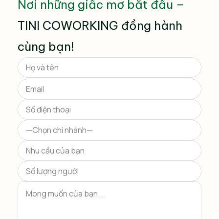
Nơi những giấc mơ bắt đầu –
TINI COWORKING đồng hành
cùng bạn!
Please
leave
this
field
empty.