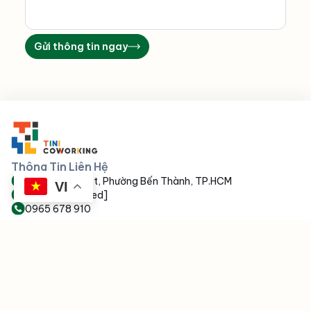
Gửi thông tin ngay
Thông Tin Liên Hệ
152 Võ Văn Kiệt, Phường Bến Thành, TP.HCM
VI
[email protected]
0965 678 910
Dịch Vụ Nổi Bật
Truy Cập Nhanh
Coworking Space
ESG
Văn phòng trọn gói
Tin Tức
Chỗ ngồi làm việc
Tuyển Dụng