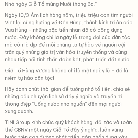
Nhớ ngày Giỗ Tổ mùng Mười tháng Ba.”
Ngày 10/3 Âm lịch hàng năm, triệu triệu con tim người
Việt lại cùng hướng về Đền Hùng, thành kính tri ân các
Vua Hùng – những bậc tiền nhân đã có công dựng
nước. Đây không chỉ là ngày lễ trọng đại của dân tộc
mà còn là dịp để mỗi chúng ta tự hào về nguồn cội,
trân quý những giá trị văn hóa truyền thống và cùng
nhau tiếp nối tinh thần đoàn kết, phát triển đất nước.
Giỗ Tổ Hùng Vương không chỉ là một ngày lễ – đó là
niềm tự hào dân tộc!
Hãy dành chút thời gian để tưởng nhớ tổ tiên, chia sẻ
những câu chuyện lịch sử đầy ý nghĩa và truyền đi
thông điệp “Uống nước nhớ nguồn” đến mọi người
xung quanh.
TINI Group kính chúc quý khách hàng, đối tác và toàn
thể CBNV một ngày Giỗ Tổ đầy ý nghĩa, luôn vững
bước trên con đường phát triển, góp phần dựng xây