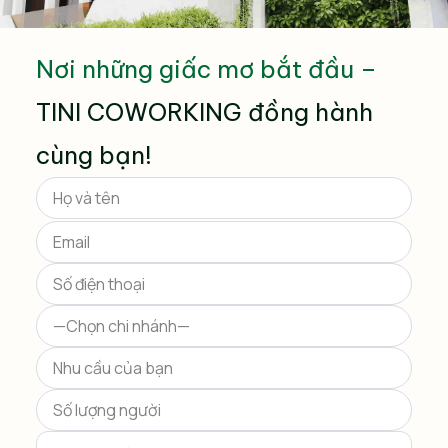
Nơi những giấc mơ bắt đầu –
TINI COWORKING đồng hành
cùng bạn!
Please
leave
this
field
empty.