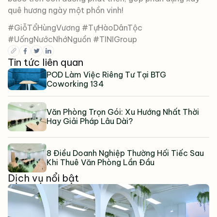
quê hương ngày một phồn vinh!
#GiỗTổHùngVương #TựHàoDânTộc
#UốngNướcNhớNguồn #TINIGroup
Tin tức liên quan
POD Làm Việc Riêng Tư Tại BTG
Coworking 134
Văn Phòng Trọn Gói: Xu Hướng Nhất Thời
Hay Giải Pháp Lâu Dài?
8 Điều Doanh Nghiệp Thường Hối Tiếc Sau
Khi Thuê Văn Phòng Lần Đầu
Dịch vụ nổi bật