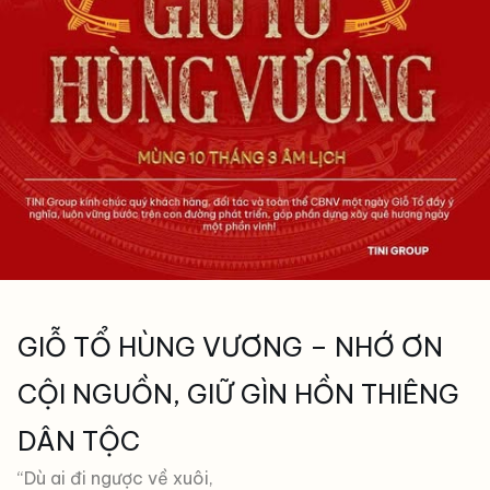
GIỖ TỔ HÙNG VƯƠNG – NHỚ ƠN
CỘI NGUỒN, GIỮ GÌN HỒN THIÊNG
DÂN TỘC
“Dù ai đi ngược về xuôi,