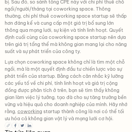
bị. Sau đó, so sánh tổng CPE này với chi phí thuê chỗ
ngồi/người/tháng tại coworking space. Thông
thường, chi phí thuê coworking space startup sẽ thấp
hơn đáng kể và cung cấp một giá trị bổ sung lớn
thông qua mạng lưới, sự kiện và tính linh hoạt. Quyết
định cuối cùng của coworking space startup nên dựa
trên giá trị tổng thể mà không gian mang lại cho năng
suất và sự phát triển của công ty.
Lựa chọn coworking space không chỉ là tìm một chỗ
ngồi, mà là một quyết định đầu tư chiến lược vào sự
phát triển của startup. Bằng cách cân nhắc kỹ lưỡng
các yếu tố về chi phí, tính linh hoạt và giá trị cộng
đồng được phân tích ở trên, bạn sẽ tìm thấy không
gian làm việc lý tưởng, tạo đà cho sự tăng trưởng bền
vững và hiệu quả cho doanh nghiệp của mình. Hãy nhớ
rằng,
coworking
startup thành công là nơi có thể tối
ưu hóa cả không gian vật lý và mạng lưới cơ hội.