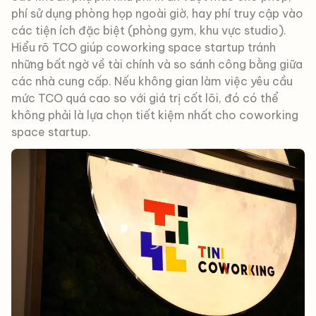
phí sử dụng phòng họp ngoài giờ, hay phí truy cập vào
các tiện ích đặc biệt (phòng gym, khu vực studio).
Hiểu rõ TCO giúp coworking space startup tránh
những bất ngờ về tài chính và so sánh công bằng giữa
các nhà cung cấp. Nếu không gian làm việc yêu cầu
mức TCO quá cao so với giá trị cốt lõi, đó có thể
không phải là lựa chọn tiết kiệm nhất cho coworking
space startup.