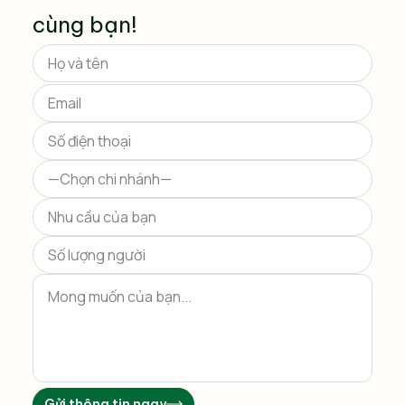
cùng bạn!
Please
leave
this
field
empty.
Gửi thông tin ngay