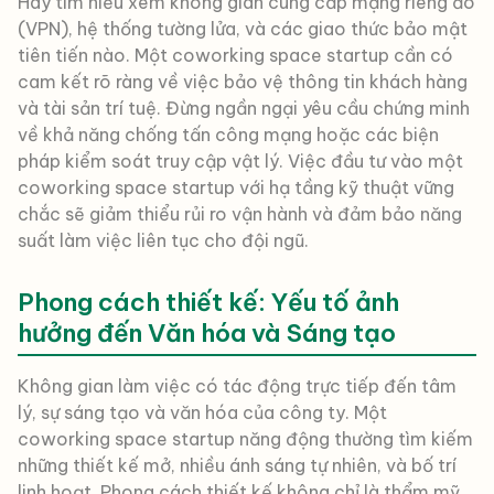
Hãy tìm hiểu xem không gian cung cấp mạng riêng ảo
(VPN), hệ thống tường lửa, và các giao thức bảo mật
tiên tiến nào. Một coworking space startup cần có
cam kết rõ ràng về việc bảo vệ thông tin khách hàng
và tài sản trí tuệ. Đừng ngần ngại yêu cầu chứng minh
về khả năng chống tấn công mạng hoặc các biện
pháp kiểm soát truy cập vật lý. Việc đầu tư vào một
coworking space startup với hạ tầng kỹ thuật vững
chắc sẽ giảm thiểu rủi ro vận hành và đảm bảo năng
suất làm việc liên tục cho đội ngũ.
Phong cách thiết kế: Yếu tố ảnh
hưởng đến Văn hóa và Sáng tạo
Không gian làm việc có tác động trực tiếp đến tâm
lý, sự sáng tạo và văn hóa của công ty. Một
coworking space startup năng động thường tìm kiếm
những thiết kế mở, nhiều ánh sáng tự nhiên, và bố trí
linh hoạt. Phong cách thiết kế không chỉ là thẩm mỹ,