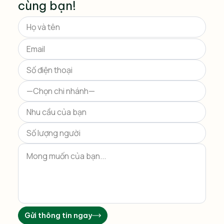
cùng bạn!
Please
leave
this
field
empty.
Gửi thông tin ngay