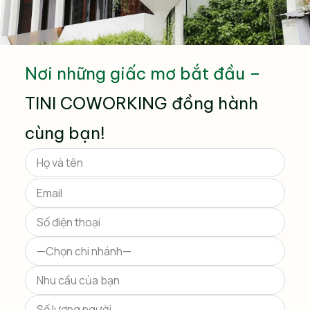
Nơi những giấc mơ bắt đầu –
TINI COWORKING đồng hành
cùng bạn!
Please
leave
this
field
empty.