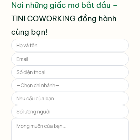
Nơi những giấc mơ bắt đầu –
TINI COWORKING đồng hành
cùng bạn!
Please
leave
this
field
empty.