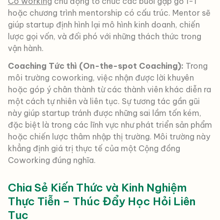
Co working
chủ động tổ chức các buổi gặp gỡ 1-1
hoặc chương trình mentorship có cấu trúc. Mentor sẽ
giúp startup định hình lại mô hình kinh doanh, chiến
lược gọi vốn, và đối phó với những thách thức trong
vận hành.
Coaching Tức thì (On-the-spot Coaching):
Trong
môi trường coworking, việc nhận được lời khuyên
hoặc góp ý chân thành từ các thành viên khác diễn ra
một cách tự nhiên và liên tục. Sự tương tác gần gũi
này giúp startup tránh được những sai lầm tốn kém,
đặc biệt là trong các lĩnh vực như phát triển sản phẩm
hoặc chiến lược thâm nhập thị trường. Môi trường này
khẳng định giá trị thực tế của một Cộng đồng
Coworking đúng nghĩa.
Chia Sẻ Kiến Thức và Kinh Nghiệm
Thực Tiễn – Thúc Đẩy Học Hỏi Liên
Tục