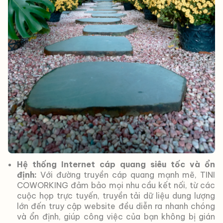
Hệ thống Internet cáp quang siêu tốc và ổn
định:
Với đường truyền cáp quang mạnh mẽ, TINI
COWORKING đảm bảo mọi nhu cầu kết nối, từ các
cuộc họp trực tuyến, truyền tải dữ liệu dung lượng
lớn đến truy cập website đều diễn ra nhanh chóng
và ổn định, giúp công việc của bạn không bị gián