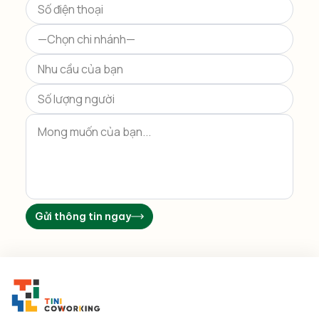
this
field
empty.
Gửi thông tin ngay