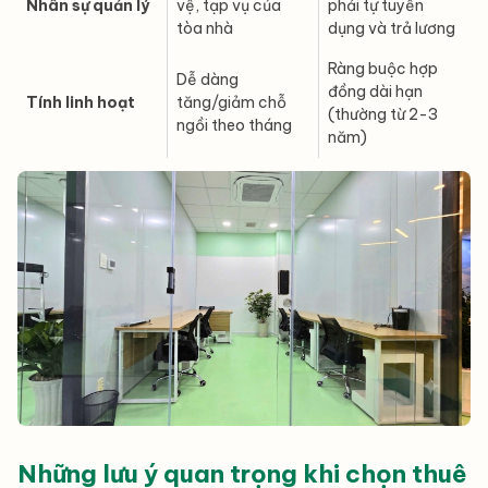
Nhân sự quản lý
vệ, tạp vụ của
phải tự tuyển
tòa nhà
dụng và trả lương
Ràng buộc hợp
Dễ dàng
đồng dài hạn
Tính linh hoạt
tăng/giảm chỗ
(thường từ 2-3
ngồi theo tháng
năm)
Những lưu ý quan trọng khi chọn thuê