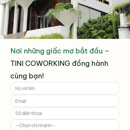
Nơi những giấc mơ bắt đầu –
TINI COWORKING đồng hành
cùng bạn!
Please
leave
this
field
empty.