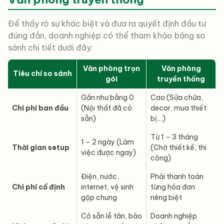
Để thấy rõ sự khác biệt và đưa ra quyết định đầu tư
đúng đắn, doanh nghiệp có thể tham khảo bảng so
sánh chi tiết dưới đây:
Văn phòng trọn
Văn phòng
Tiêu chí so sánh
gói
truyền thống
Gần như bằng 0
Cao (Sửa chữa,
Chi phí ban đầu
(Nội thất đã có
decor, mua thiết
sẵn)
bị…)
Từ 1 – 3 tháng
1 – 2 ngày (Làm
Thời gian setup
(Chờ thiết kế, thi
việc được ngay)
công)
Điện, nước,
Phải thanh toán
Chi phí cố định
internet, vệ sinh
từng hóa đơn
gộp chung
riêng biệt
Có sẵn lễ tân, bảo
Doanh nghiệp